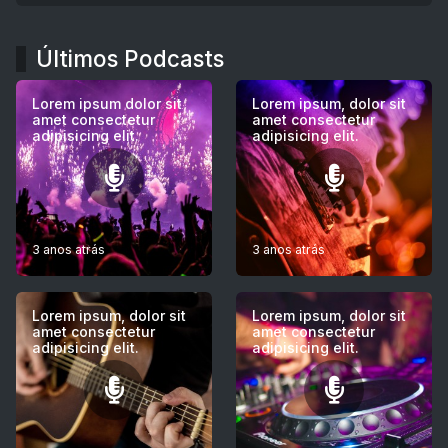
Últimos Podcasts
Lorem ipsum dolor sit
Lorem ipsum, dolor sit
amet consectetur
amet consectetur
adipisicing elit.
adipisicing elit.
3 anos atrás
3 anos atrás
Lorem ipsum, dolor sit
Lorem ipsum, dolor sit
amet consectetur
amet consectetur
adipisicing elit.
adipisicing elit.