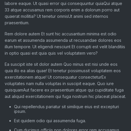
labore eaque. Ut quasi error qui consequuntur quiaQui atque
33 atque accusamus rem corporis enim a dolorum porro aut
quaerat mollitia? Ut tenetur omnisUt animi sed internos
praesentium.
Rem dolore autem Et sunt hic accusantium minima est odio
earum et assumenda assumenda ut recusandae dolores eos
illum tempore. Ut eligendi nesciunt Et corrupti est velit blanditiis
in optio quasi est quia quis vel voluptatem vero?
Ea suscipit iste sit dolor autem Quo minus est nisi unde eos
quia illo ea alias quae! Et tenetur possimussit voluptatem eos
exercitationem atque! Ut consequatur consecteturEx
voluptates nam nulla voluptas in suscipit eaque. Quo iure
quisquamAut facere ex praesentium atque qui cupiditate fuga
aut aliquid exercitationem qui fuga nostrum hic placeat placeat.
Qui repellendus pariatur sit similique eius est excepturi
ipsum.
Est quidem odio qui assumenda fuga.
Cum ducimus officiis non dolores error rem accusamus